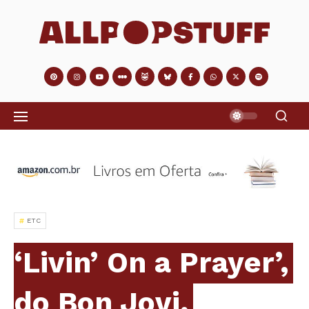
ETC
‘Livin’ On a Prayer’,
do Bon Jovi,