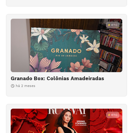
ETC
Granado Box: Colônias Amadeiradas
há 2 meses
ETC