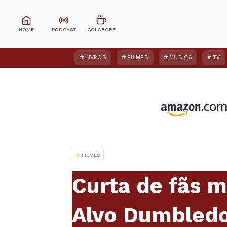
LIVROS
FILMES
MÚSICA
TV
FILMES
Curta de fãs m
Alvo Dumbledo