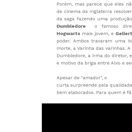
Porém, mas parece que eles nã
de cinema da Inglaterra
resolve
da saga fazendo uma produção
Dumbledore
o famoso dire
Hogwarts
mais jovem, e
Geller
poder. Ambos travaram uma ba
morte, a Varinha das varinhas.
A
Dumbledore, a irma do diretor
e motivo da briga entre Alvo e s
Apesar de "amador",
o
curta surpreende pela qualidade
bem elaborados
. Para quem é fã