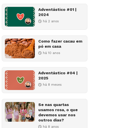
Adventástico #01 |
2024
há 2 anos
Como fazer cacau em
pó em casa
há 10 anos
Adventástico #04 |
2025
há 8 meses
Se nas quartas
usamos rosa, o que
devemos usar nos
outros dias?
há 8 anos