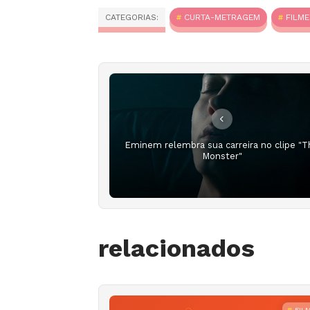
CATEGORIAS:
CURTA-METRAGEM
FILME
Eminem relembra sua carreira no clipe "T
Monster"
relacionados
FIL