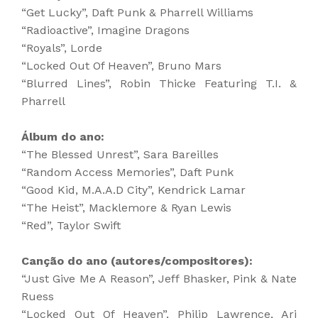
“Get Lucky”, Daft Punk & Pharrell Williams
“Radioactive”, Imagine Dragons
“Royals”, Lorde
“Locked Out Of Heaven”, Bruno Mars
“Blurred Lines”, Robin Thicke Featuring T.I. &
Pharrell
Álbum do ano:
“The Blessed Unrest”, Sara Bareilles
“Random Access Memories”, Daft Punk
“Good Kid, M.A.A.D City”, Kendrick Lamar
“The Heist”, Macklemore & Ryan Lewis
“Red”, Taylor Swift
Canção do ano (autores/compositores):
“Just Give Me A Reason”, Jeff Bhasker, Pink & Nate
Ruess
“Locked Out Of Heaven”, Philip Lawrence, Ari