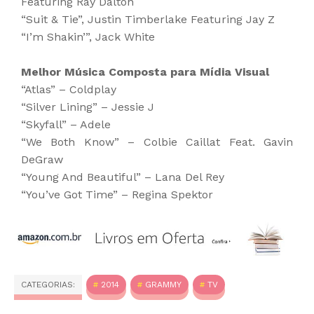
Featuring Ray Dalton
“Suit & Tie”, Justin Timberlake Featuring Jay Z
“I’m Shakin’”, Jack White
Melhor Música Composta para Mídia Visual
“Atlas” – Coldplay
“Silver Lining” – Jessie J
“Skyfall” – Adele
“We Both Know” – Colbie Caillat Feat. Gavin
DeGraw
“Young And Beautiful” – Lana Del Rey
“You’ve Got Time” – Regina Spektor
CATEGORIAS:
2014
GRAMMY
TV