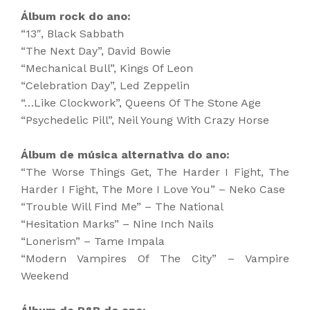
Álbum rock do ano:
“13″, Black Sabbath
“The Next Day”, David Bowie
“Mechanical Bull”, Kings Of Leon
“Celebration Day”, Led Zeppelin
“…Like Clockwork”, Queens Of The Stone Age
“Psychedelic Pill”, Neil Young With Crazy Horse
Álbum de música alternativa do ano:
“The Worse Things Get, The Harder I Fight, The
Harder I Fight, The More I Love You” – Neko Case
“Trouble Will Find Me” – The National
“Hesitation Marks” – Nine Inch Nails
“Lonerism” – Tame Impala
“Modern Vampires Of The City” – Vampire
Weekend