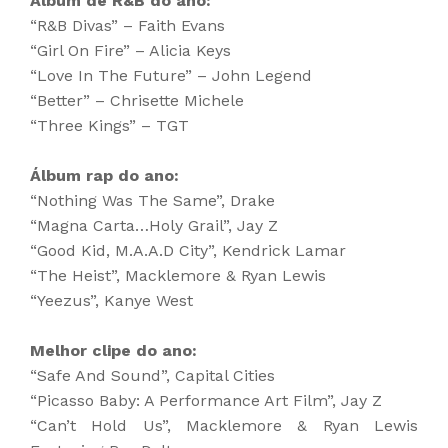
Álbum de R&B do ano:
“R&B Divas” – Faith Evans
“Girl On Fire” – Alicia Keys
“Love In The Future” – John Legend
“Better” – Chrisette Michele
“Three Kings” – TGT
Álbum rap do ano:
“Nothing Was The Same”, Drake
“Magna Carta…Holy Grail”, Jay Z
“Good Kid, M.A.A.D City”, Kendrick Lamar
“The Heist”, Macklemore & Ryan Lewis
“Yeezus”, Kanye West
Melhor clipe do ano:
“Safe And Sound”, Capital Cities
“Picasso Baby: A Performance Art Film”, Jay Z
“Can’t Hold Us”, Macklemore & Ryan Lewis