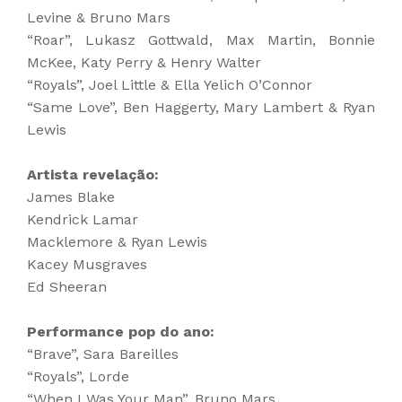
Levine & Bruno Mars
“Roar”, Lukasz Gottwald, Max Martin, Bonnie
McKee, Katy Perry & Henry Walter
“Royals”, Joel Little & Ella Yelich O’Connor
“Same Love”, Ben Haggerty, Mary Lambert & Ryan
Lewis
Artista revelação:
James Blake
Kendrick Lamar
Macklemore & Ryan Lewis
Kacey Musgraves
Ed Sheeran
Performance pop do ano:
“Brave”, Sara Bareilles
“Royals”, Lorde
“When I Was Your Man”, Bruno Mars