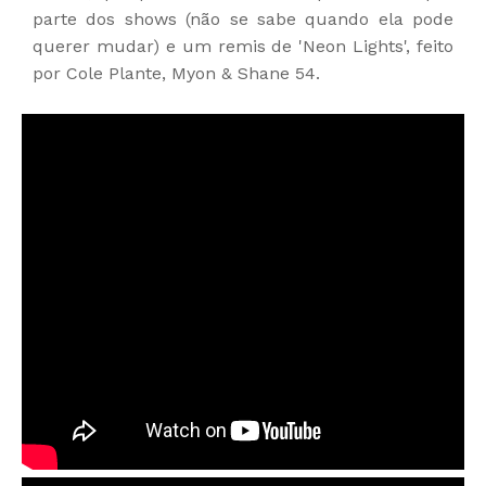
parte dos shows (não se sabe quando ela pode
querer mudar) e um remis de 'Neon Lights', feito
por Cole Plante, Myon & Shane 54.