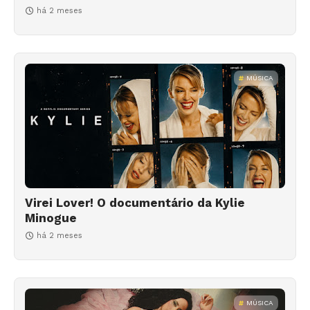
há 2 meses
MÚSICA
Virei Lover! O documentário da Kylie
Minogue
há 2 meses
MÚSICA