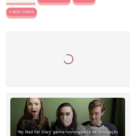
NICK JONAS
‘My Mad Fat Diary’ ganha novos vídeos de divulgação