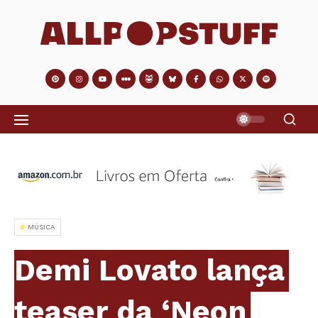
MÚSICA
Demi Lovato lança
teaser da ‘Neon