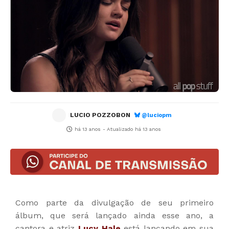
LUCIO POZZOBON
@luciopm
há 13 anos
- Atualizado
há 13 anos
Como parte da divulgação de seu primeiro
álbum, que será lançado ainda esse ano, a
cantora e atriz
Lucy Hale
está lançando em sua