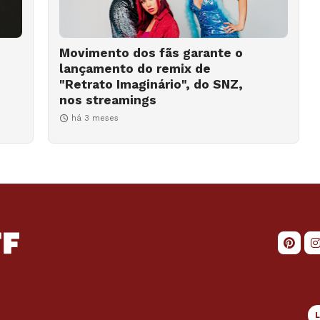
Movimento dos fãs garante o
lançamento do remix de
"Retrato Imaginário", do SNZ,
nos streamings
há 3 meses