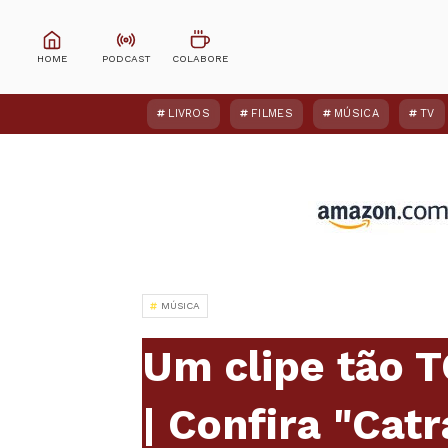
LIVROS
FILMES
MÚSICA
TV
MÚSICA
Um clipe tão 
| Confira "Cat