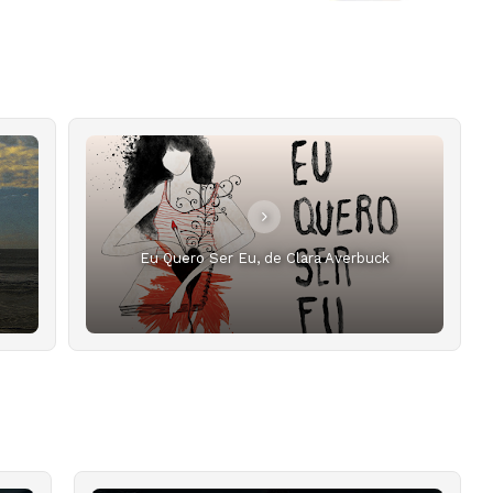
"
Eu Quero Ser Eu, de Clara Averbuck