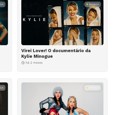
ICA
MÚSICA
Virei Lover! O documentário da
Kylie Minogue
há 2 meses
ICA
MÚSICA