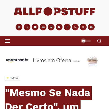
FILMES
"Mesmo Se Nada
Der Certo", um