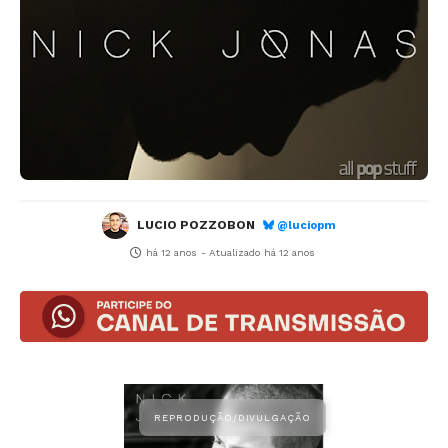
LUCIO POZZOBON
@luciopm
há 12 anos
- Atualizado
há 12 anos