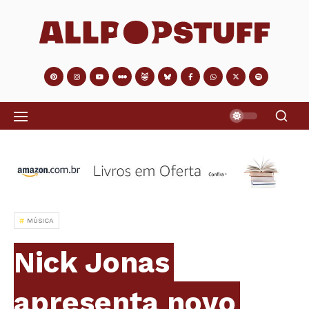
MÚSICA
Nick Jonas
apresenta novo