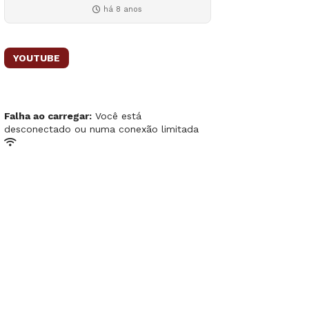
há 8 anos
YOUTUBE
Falha ao carregar:
Você está
desconectado ou numa conexão limitada