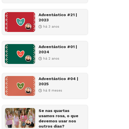
Adventástico #21 |
2023
há 3 anos
Adventástico #01 |
2024
há 2 anos
Adventástico #04 |
2025
há 8 meses
Se nas quartas
usamos rosa, o que
devemos usar nos
outros dias?