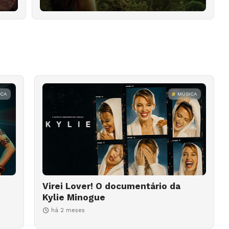
ICA
MÚSICA
Virei Lover! O documentário da
Kylie Minogue
há 2 meses