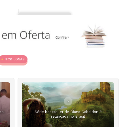
NICK JONAS
ool
Série bestseller de Diana Gabaldon é
relançada no Brasil