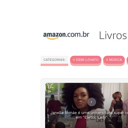
CATEGORIAS:
DEMI LOVATO
MÚSICA
Janelle Monáe é uma universitária super c
em "Eletric Lady"