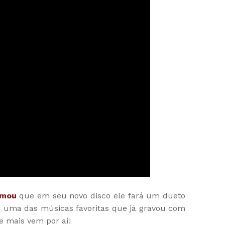
rmou
que em seu novo disco ele fará um dueto
 uma das músicas favoritas que já gravou com
ue mais vem por aí!