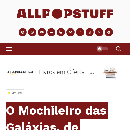
LIVROS
O Mochileiro das
Galáxias, de