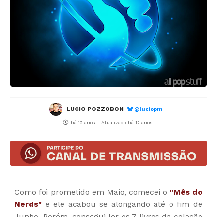
LUCIO POZZOBON
@luciopm
há 12 anos
- Atualizado
há 12 anos
Como foi prometido em Maio, comecei o
"Mês do
Nerds"
e ele acabou se alongando até o fim de
Junho. Porém, consegui ler os 7 livros da coleção