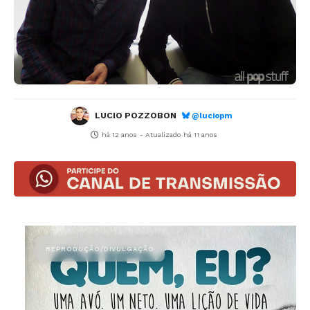
LUCIO POZZOBON
@luciopm
há 12 anos
- Atualizado
há 11 anos