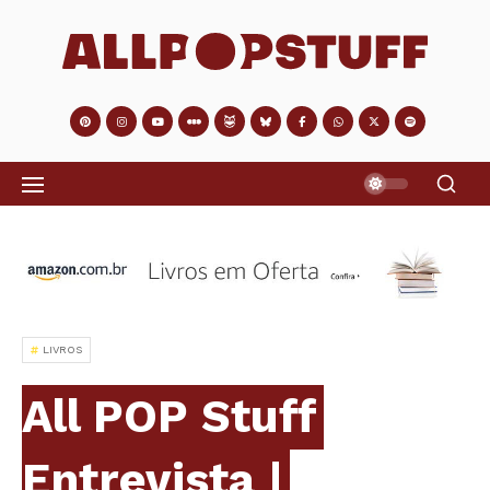
LIVROS
All POP Stuff
Entrevista |