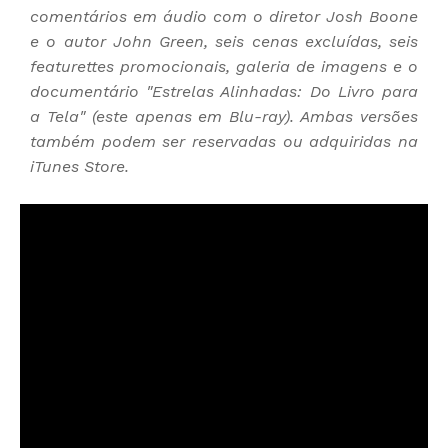
comentários em áudio com o diretor Josh Boone
e o autor John Green, seis cenas excluídas, seis
featurettes promocionais, galeria de imagens e o
documentário "Estrelas Alinhadas: Do Livro para
a Tela" (este apenas em Blu-ray). Ambas versões
também podem ser reservadas ou adquiridas na
iTunes Store.