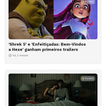
FILMES
'Shrek 5' e 'Enfeitiçadas: Bem-Vindos
a Hexe' ganham primeiros trailers
há 2 meses
FILMES