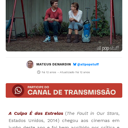
MATEUS DENARDIN
@allpopstuff
há 12 anos
- Atualizado
há 12 anos
A Culpa É das Estrelas
(
The Fault in Our Stars
,
Estados Unidos, 2014) chegou aos cinemas em
junho deste ano e foi bem acolhido por crítica e