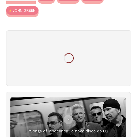
JOHN GREEN
"Songs of Innocence", o novo disco do U2