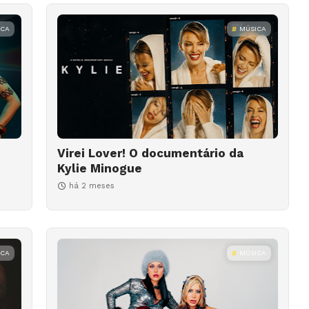
ICA
MÚSICA
Virei Lover! O documentário da
Kylie Minogue
há 2 meses
ICA
MÚSICA