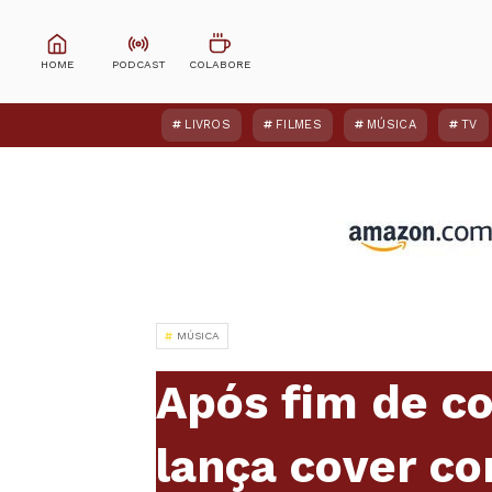
LIVROS
FILMES
MÚSICA
TV
MÚSICA
Após fim de co
lança cover c