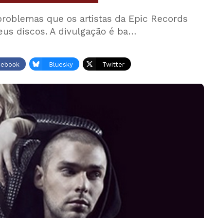
 problemas que os artistas da Epic Records
us discos. A divulgação é ba…
cebook
Bluesky
Twitter