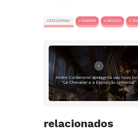
CATEGORIAS:
KARMIN
MÚSICA
WA
Andre Cordenonsi apresenta seu novo livr
"Le Chevalier e a Exposição Universal"
relacionados