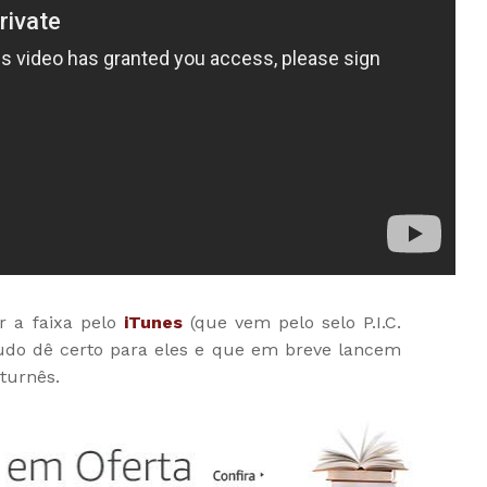
 a faixa pelo
iTunes
(que vem pelo selo P.I.C.
tudo dê certo para eles e que em breve lancem
 turnês.