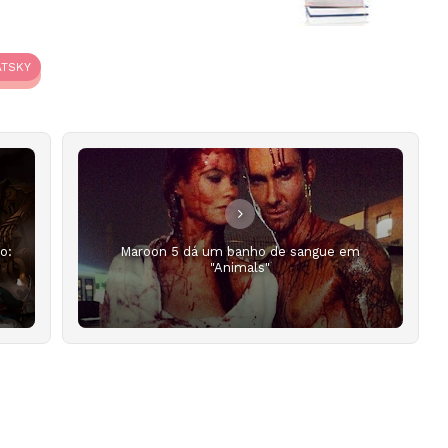
TSKY
o:
Maroon 5 dá um banho de sangue em
"Animals"