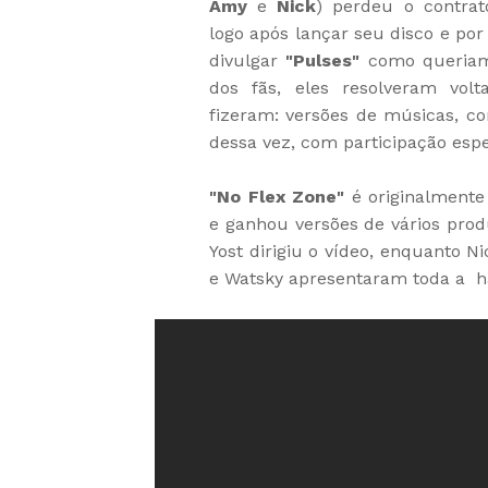
Amy
e
Nick
) perdeu o contra
logo após lançar seu disco e por
divulgar
"Pulses"
como queriam.
dos fãs, eles resolveram vol
fizeram: versões de músicas, co
dessa vez, com participação esp
"No Flex Zone"
é originalment
e ganhou versões de vários prod
Yost dirigiu o vídeo, enquanto 
e Watsky apresentaram toda a h