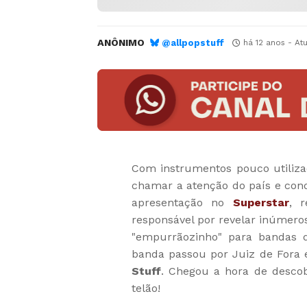
ANÔNIMO
@allpopstuff
há 12 anos
- At
Com instrumentos pouco utiliza
chamar a atenção do país e conq
apresentação no
Superstar
, 
responsável por revelar inúmero
"empurrãozinho" para bandas de
banda passou por Juiz de Fora
Stuff
. Chegou a hora de desco
telão!