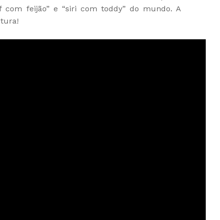
f com feijão” e “siri com toddy” do mundo. A
tura!