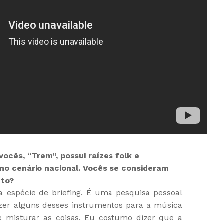
vocês, “Trem”, possui raízes folk e
 no cenário nacional. Vocês se consideram
nto?
espécie de briefing. É uma pesquisa pessoal
er alguns desses instrumentos para a música
de misturar as coisas. Eu costumo dizer que a