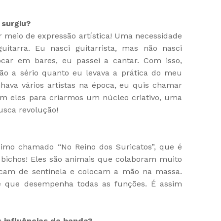
 surgiu?
meio de expressão artística! Uma necessidade
uitarra. Eu nasci guitarrista, mas não nasci
ocar em bares, eu passei a cantar. Com isso,
ão a sério quanto eu levava a prática do meu
ava vários artistas na época, eu quis chamar
m eles para criarmos um núcleo criativo, uma
usca revolução!
ssimo chamado “No Reino dos Suricatos”, que é
 bichos! Eles são animais que colaboram muito
ficam de sentinela e colocam a mão na massa.
e que desempenha todas as funções. É assim
 influências da banda?