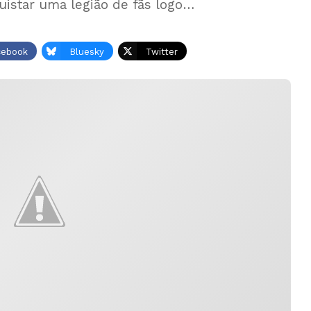
uistar uma legião de fãs logo…
cebook
Bluesky
Twitter