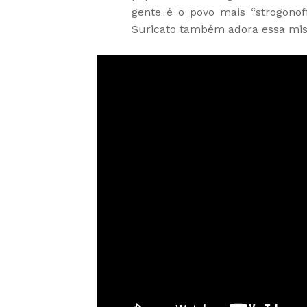
gente é o povo mais “strogonof
Suricato também adora essa mis