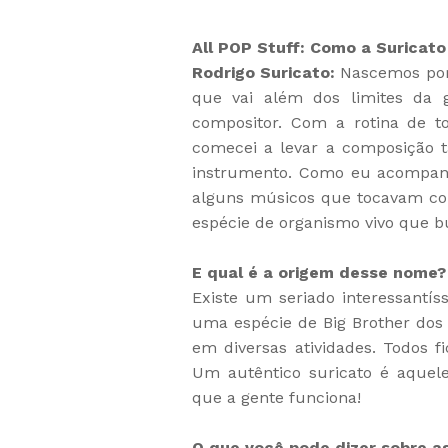
All POP Stuff: Como a Suricato
Rodrigo Suricato:
Nascemos por 
que vai além dos limites da g
compositor. Com a rotina de t
comecei a levar a composição t
instrumento. Como eu acompanh
alguns músicos que tocavam co
espécie de organismo vivo que b
E qual é a origem desse nome?
Existe um seriado interessantí
uma espécie de Big Brother dos
em diversas atividades. Todos 
Um autêntico suricato é aquel
que a gente funciona!
O que você pode dizer sobre as