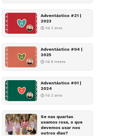
Adventástico #21 |
2023
há 3 anos
Adventástico #04 |
2025
há 8 meses
Adventástico #01 |
2024
há 2 anos
Se nas quartas
usamos rosa, o que
devemos usar nos
outros dias?