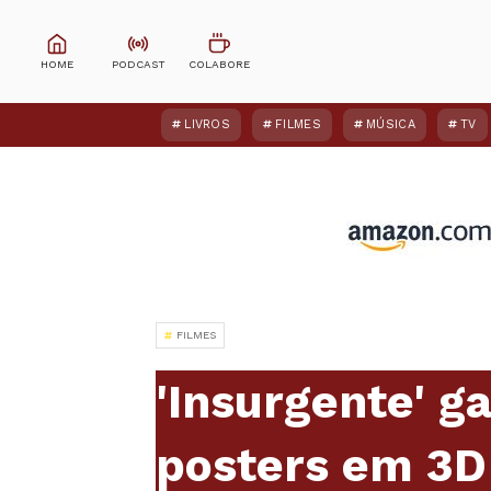
LIVROS
FILMES
MÚSICA
TV
FILMES
'Insurgente' g
posters em 3D