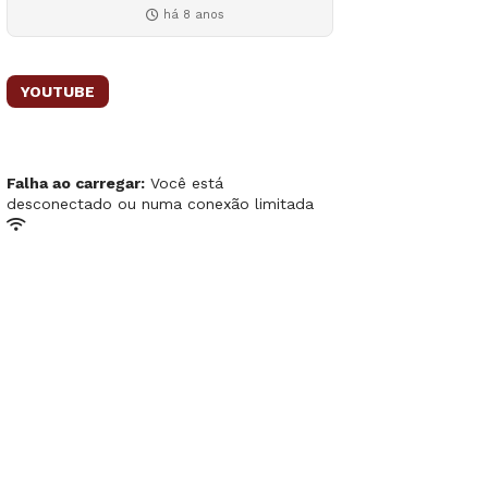
há 8 anos
YOUTUBE
Falha ao carregar:
Você está
desconectado ou numa conexão limitada