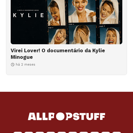
Virei Lover! O documentário da Kylie
Minogue
há 2 meses