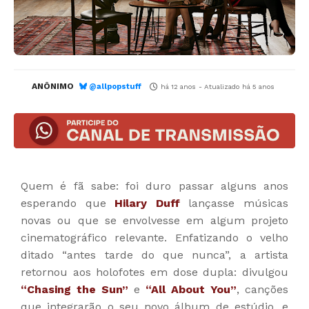
ANÔNIMO
@allpopstuff
há 12 anos
- Atualizado
há 5 anos
Quem é fã sabe: foi duro passar alguns anos
esperando que
Hilary Duff
lançasse músicas
novas ou que se envolvesse em algum projeto
cinematográfico relevante. Enfatizando o velho
ditado “antes tarde do que nunca”, a artista
retornou aos holofotes em dose dupla: divulgou
“Chasing the Sun”
e
“All About You”
, canções
que integrarão o seu novo álbum de estúdio, e