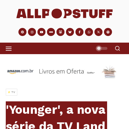
TV
'Younger', a nova
série da TV Land