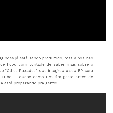
gundes já está sendo produzido, mas ainda não
cê ficou com vontade de saber mais sobre o
 de “Olhos Puxados”, que integrou o seu EP, será
ouTube. É quase como um tira-gosto antes de
ca está preparando pra gente!