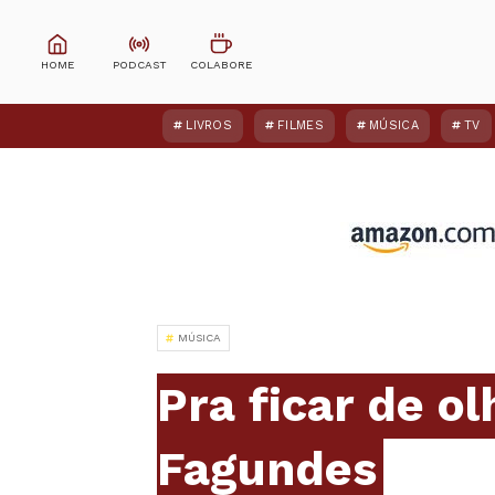
LIVROS
FILMES
MÚSICA
TV
MÚSICA
Pra ficar de o
Fagundes