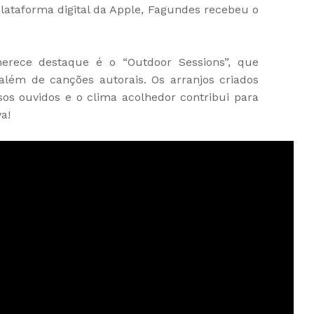
plataforma digital da Apple, Fagundes recebeu o
erece destaque é o “Outdoor Sessions”, que
 além de canções autorais. Os arranjos criados
os ouvidos e o clima acolhedor contribui para
a!