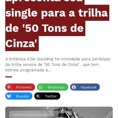
single para a trilha
de '50 Tons de
Cinza'
A britânica Ellie Goulding foi convidada para participar
da trilha sonora de "50 Tons de Cinza" , que tem
estreia programada p…
Pinterest
WhatsApp
Facebook
Bluesky
Twitter