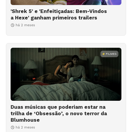
'Shrek 5' e 'Enfeitiçadas: Bem-Vindos
a Hexe' ganham primeiros trailers
há 2 meses
FILMES
Duas músicas que poderiam estar na
trilha de ‘Obsessão’, o novo terror da
Blumhouse
há 2 meses