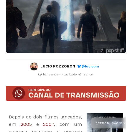
LUCIO POZZOBON
@luciopm
há 12 anos
- Atualizado
há 12 anos
Depois de dois filmes lançados,
em
2005
e
2007
, com um
sucesso pequeno e enorme