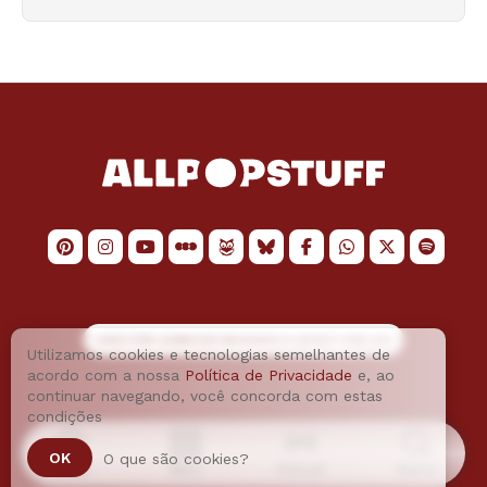
LOGO POR
JAIMESON MACHADO
E LAYOUT POR
JAO
Utilizamos cookies e tecnologias semelhantes de
acordo com a nossa
Política de Privacidade
e, ao
continuar navegando, você concorda com estas
condições
OK
O que são cookies?
Home
Menu
Podcast
Busca