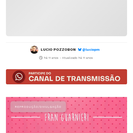
LUCIO POZZOBON
@luciopm
há 11 anos
- Atualizado
há 11 anos