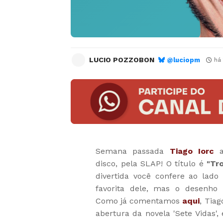
LUCIO POZZOBON
@luciopm
há 
Semana passada
Tiago Iorc
a
disco, pela SLAP! O título é
"Tr
divertida você confere ao lado
favorita dele, mas o desenho f
Como já comentamos
aqui
, Tia
abertura da novela 'Sete Vidas',