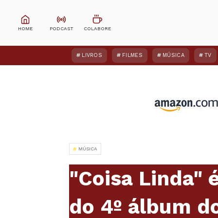
LIVROS
FILMES
MÚSICA
TV
MÚSICA
"Coisa Linda" 
do 4º álbum do