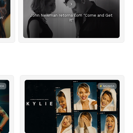
John Newman retorna com "Come and Get
n'
It"
ICA
MÚSICA