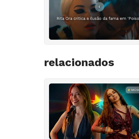
Rita Ora critica a ilusão da fama em 'Poiso
relacionados
MÚS