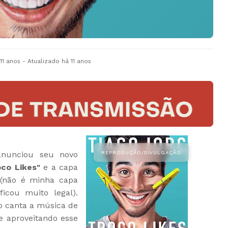
11 anos
- Atualizado
há 11 anos
nunciou seu novo
oco Likes"
e a capa
 (não é minha capa
icou muito legal).
go canta a música de
 e aproveitando esse