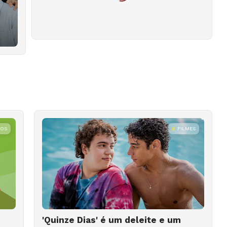
ROS
FILMES
'Quinze Dias' é um deleite e um