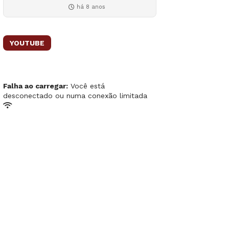
há 8 anos
YOUTUBE
Falha ao carregar:
Você está
desconectado ou numa conexão limitada