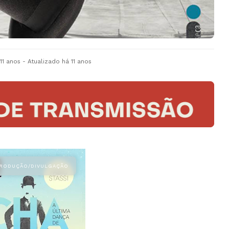
11 anos
- Atualizado
há 11 anos