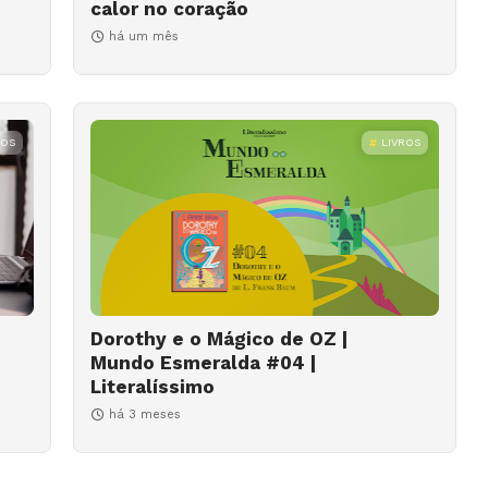
calor no coração
há um mês
ROS
LIVROS
Dorothy e o Mágico de OZ |
Mundo Esmeralda #04 |
Literalíssimo
há 3 meses