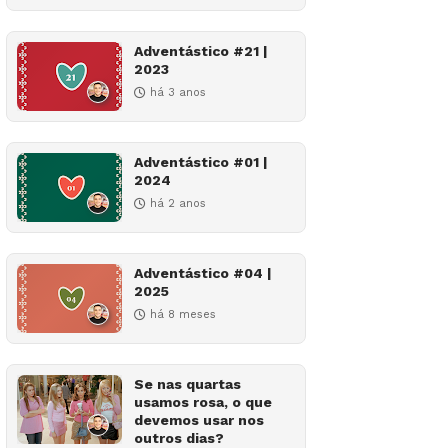
Adventástico #21 |
2023
há 3 anos
Adventástico #01 |
2024
há 2 anos
Adventástico #04 |
2025
há 8 meses
Se nas quartas
usamos rosa, o que
devemos usar nos
outros dias?