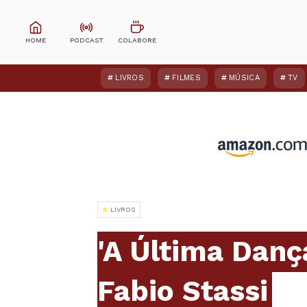
LIVROS
FILMES
MÚSICA
TV
LIVROS
'A Última Danç
Fabio Stassi