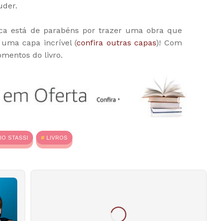
uder.
nseca está de parabéns por trazer uma obra que
uma capa incrível (
confira outras capas
)! Com
mentos do livro.
IO STASSI
LIVROS