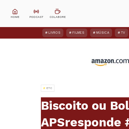
LIVROS
FILMES
MÚSICA
TV
ETC
Biscoito ou Bo
APSresponde 