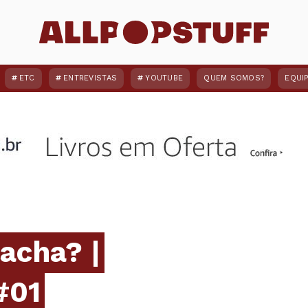
ETC
ENTREVISTAS
YOUTUBE
QUEM SOMOS?
EQUI
lacha? |
#01