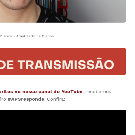
11 anos
- Atualizado
há 11 anos
scritos no nosso canal do YouTube
, recebemos
iro
#APSresponde
! Confira: