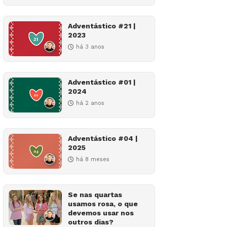
Adventástico #21 |
2023
há 3 anos
Adventástico #01 |
2024
há 2 anos
Adventástico #04 |
2025
há 8 meses
Se nas quartas
usamos rosa, o que
devemos usar nos
outros dias?