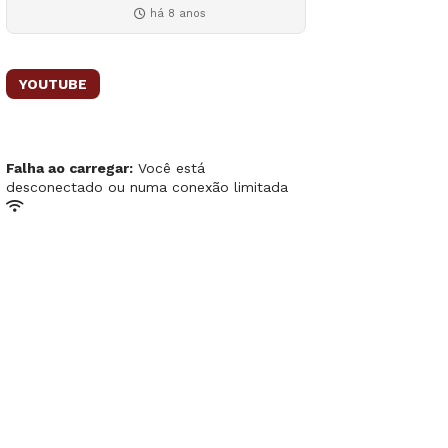
há 8 anos
YOUTUBE
Falha ao carregar:
Você está
desconectado ou numa conexão limitada