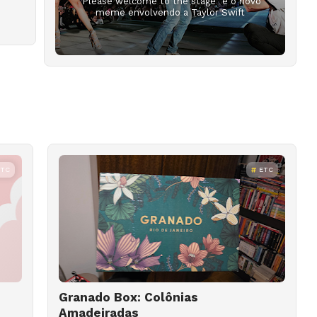
"Please welcome to the stage" é o novo
meme envolvendo a Taylor Swift
ETC
ETC
Granado Box: Colônias
Amadeiradas