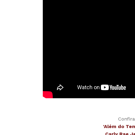
Confira
'Além do Tem
Carly Rae J