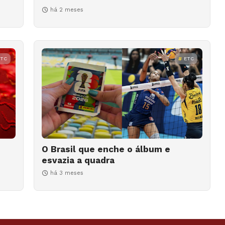
há 2 meses
ETC
ETC
O Brasil que enche o álbum e
esvazia a quadra
há 3 meses