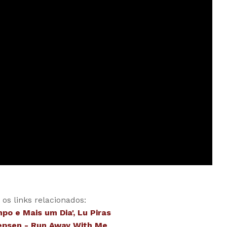
 os links relacionados:
po e Mais um Dia', Lu Piras
epsen - Run Away With Me