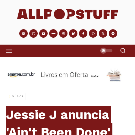
MÚSICA
Jessie J anuncia
'Ain't Been Done'