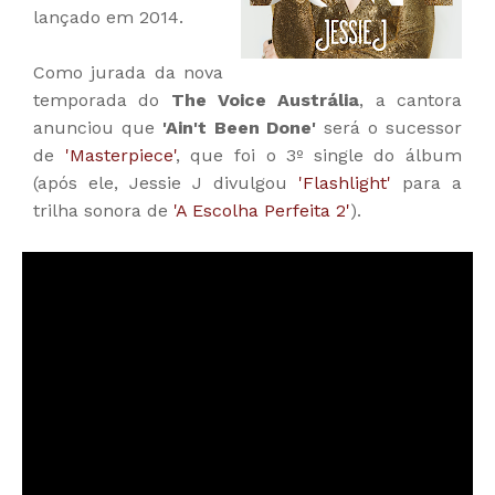
lançado em 2014.
Como jurada da nova
temporada do
The Voice Austrália
, a cantora
anunciou que
'Ain't Been Done'
será o sucessor
de
'Masterpiece'
, que foi o 3º single do álbum
(após ele, Jessie J divulgou
'Flashlight'
para a
trilha sonora de
'A Escolha Perfeita 2'
).