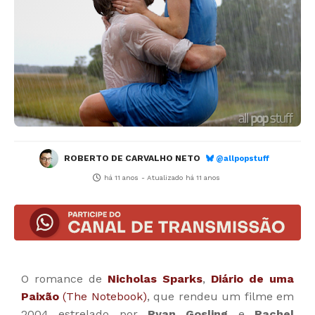
ROBERTO DE CARVALHO NETO
@allpopstuff
há 11 anos
- Atualizado
há 11 anos
O romance de
Nicholas Sparks
,
Diário de uma
Paixão
(The Notebook)
, que rendeu um filme em
2004 estrelado por
Ryan Gosling
e
Rachel