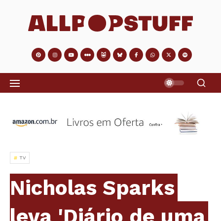
TV
Nicholas Sparks
leva 'Diário de uma