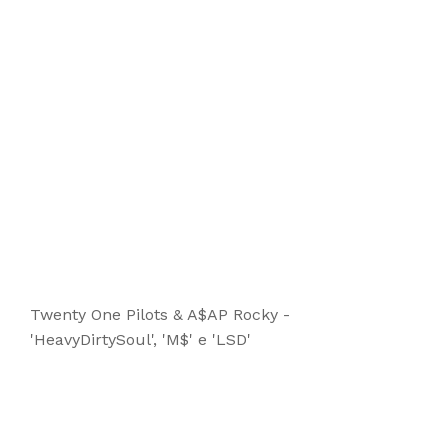
Twenty One Pilots & A$AP Rocky -
'HeavyDirtySoul', 'M$' e 'LSD'