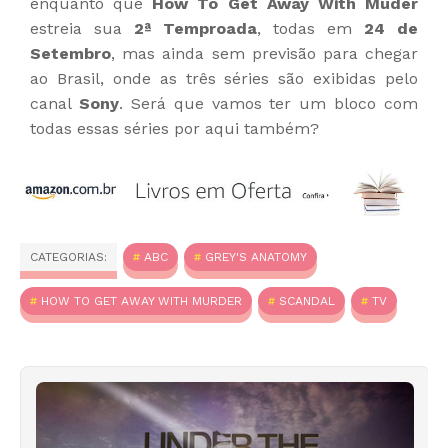
enquanto que
How To Get Away With Muder
estreia sua
2ª Temproada
, todas em
24 de
Setembro
, mas ainda sem previsão para chegar
ao Brasil, onde as três séries são exibidas pelo
canal
Sony
. Será que vamos ter um bloco com
todas essas séries por aqui também?
CATEGORIAS:
ABC
GREY'S ANATOMY
HOW TO GET AWAY WITH MURDER
SCANDAL
TV