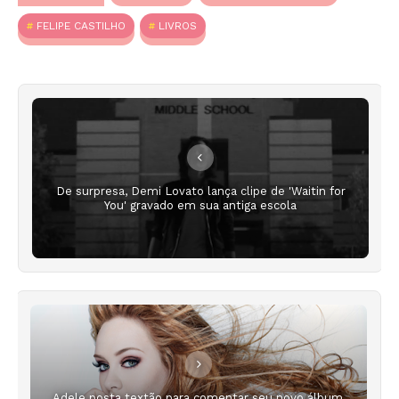
FELIPE CASTILHO
LIVROS
De surpresa, Demi Lovato lança clipe de 'Waitin for
You' gravado em sua antiga escola
Adele posta textão para comentar seu novo álbum,