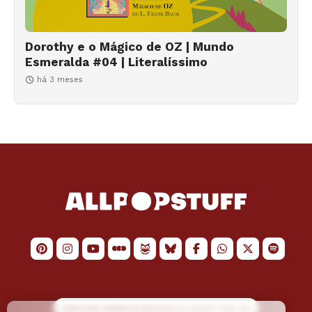
Dorothy e o Mágico de OZ | Mundo
Esmeralda #04 | Literalíssimo
há 3 meses
LOGO POR
JAIMESON MACHADO
E LAYOUT POR
JAO