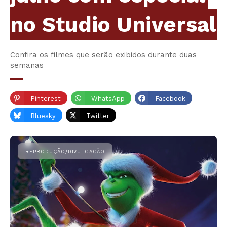
no Studio Universal
Confira os filmes que serão exibidos durante duas
semanas
Pinterest
WhatsApp
Facebook
Bluesky
Twitter