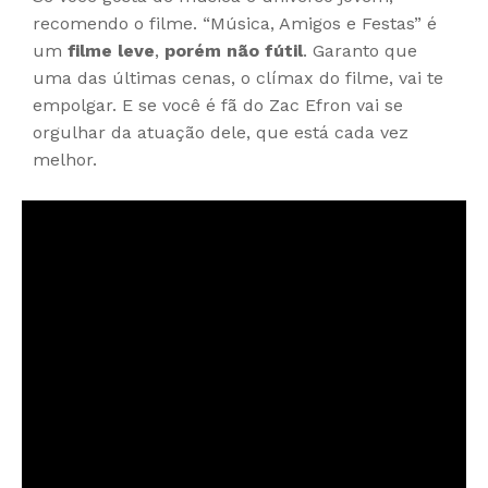
recomendo o filme. “Música, Amigos e Festas” é
um
filme leve
,
porém não fútil
. Garanto que
uma das últimas cenas, o clímax do filme, vai te
empolgar. E se você é fã do Zac Efron vai se
orgulhar da atuação dele, que está cada vez
melhor.