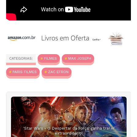
CATEGORIAS:
FILMES
MAX JOSEPH
PARIS FILMES
ZAC EFRON
'Star Wars - O Despertar da Força' ganha trailer
extraordinário!