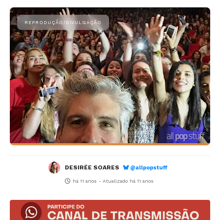
DESIRÉE SOARES
@allpopstuff
há 11 anos
- Atualizado
há 11 anos