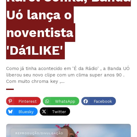
Uó lança o
noventista
'Dá1LIKE'
Como já tinha acontecido em 'É da Rádio' , a Banda UÓ
liberou seu novo clipe com um clima super anos 90 .
Com muito chroma key ,…
Pinterest
WhatsApp
Facebook
Bluesky
Twitter