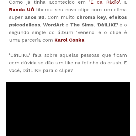
Como já tinha acontecido em
'É da Rádio'
, a
Banda UÓ
liberou seu novo clipe com um clima
super
anos 90
. Com muito
chroma key
,
efeitos
psicodélicos
,
WordArt
e
The Sims
,
'Dá1LIKE'
é o
segundo single do álbum 'Veneno' e o clipe é
uma parceria com
Karol Conka
.
'Dá1LIKE' fala sobre aquelas pessoas que ficam
com dúvida se dão um like na fotinho do crush. E
você, Dá1LIKE para o clipe?