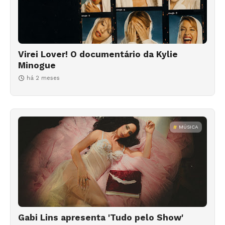
Virei Lover! O documentário da Kylie
Minogue
há 2 meses
MÚSICA
Gabi Lins apresenta 'Tudo pelo Show'