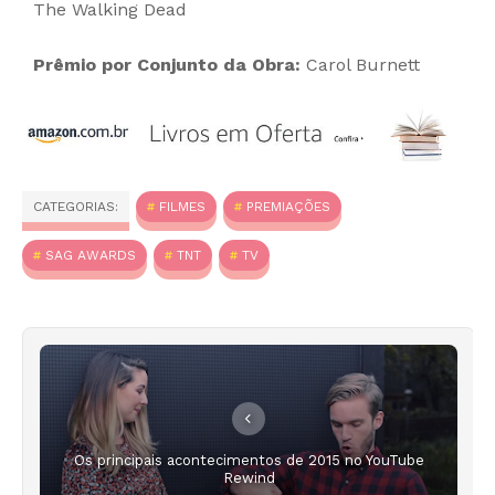
The Walking Dead
Prêmio por Conjunto da Obra:
Carol Burnett
CATEGORIAS:
FILMES
PREMIAÇÕES
SAG AWARDS
TNT
TV
Os principais acontecimentos de 2015 no YouTube
Rewind