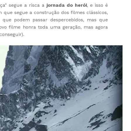
rça" segue a risca a
jornada do herói
, e isso é
que segue a construção dos filmes clássicos,
es que podem passar despercebidos, mas que
vo filme honra toda uma geração, mas agora
conseguir).