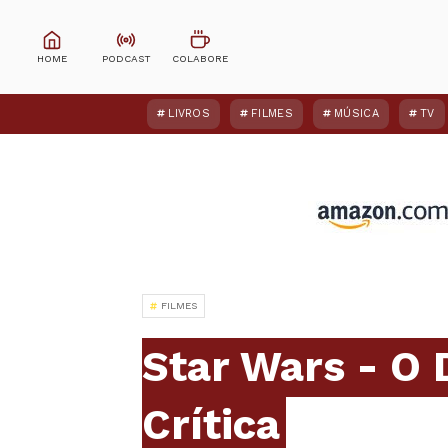
LIVROS
FILMES
MÚSICA
TV
FILMES
Star Wars - O 
Crítica