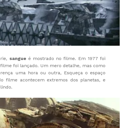
rie,
sangue
é mostrado no filme. Em 1977 foi
filme foi lançado. Um mero detalhe, mas como
ferença uma hora ou outra, Esqueça o espaço
o filme acontecem extremos dos planetas, e
lindo.