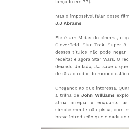
lançado em 77).
Mas é impossível falar desse fil
J.J Abrams
.
Ele é um Midas do cinema, o qu
Cloverfield, Star Trek, Super 8
desses títulos não pode negar
receita) e agora Star Wars. O re
deixado de lado, J.J sabe o que
de fãs ao redor do mundo estão d
Chegando ao que interessa. Qua
a trilha de
John Williams
explo
alma arrepia e enquanto as
simplesmente não pisca, com m
breve introdução que é dada ao 