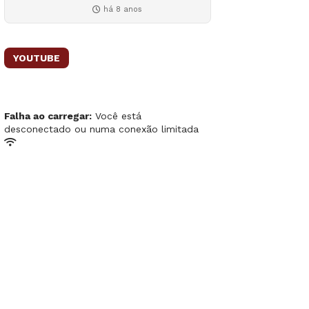
há 8 anos
YOUTUBE
Falha ao carregar:
Você está
desconectado ou numa conexão limitada