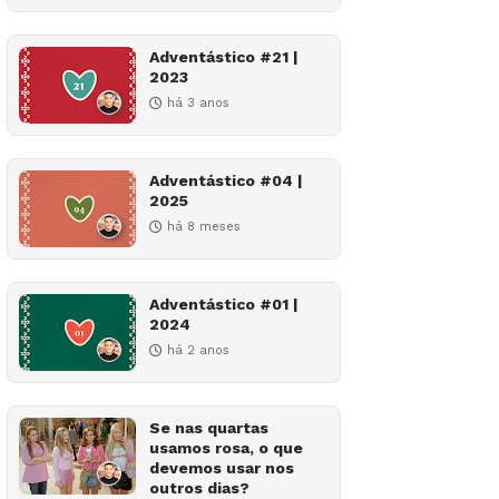
Adventástico #21 |
2023
há 3 anos
Adventástico #04 |
2025
há 8 meses
Adventástico #01 |
2024
há 2 anos
Se nas quartas
usamos rosa, o que
devemos usar nos
outros dias?