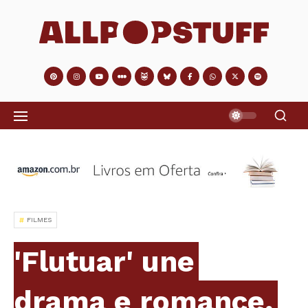
FILMES
'Flutuar' une
drama e romance,