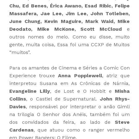
Chu, Ed Benes, Érica Awano, Esad Ribic, Felipe
Massafera, Jae Lee, Jim Lee, John Totleben,
June Chung, Kevin Maguire, Mark Waid, Mike
Deodato, Mike McKone, Scott McCloud
e
outros nomes do meio. Como eu disse, muito
gente, muita coisa, Essa foi uma CCXP de Muitos
“muitos”.
Para os amantes de Cinema e Séries a Comic Con
Experience trouxe
Anna Popplewell
, atriz que
interpretou Susana em As Crônicas de Nárnia,
Evangeline Lilly
, de Lost e O Hobbit e
Misha
Collins
, o Castiel de Supernatural.
John Rhys-
Davies
, responsável por interpretar o anão Gimli
na trilogia O Senhor dos Anéis, também foi um
dos convidados da feira, ao lado de
Steve
Cardenas
, que atuou como o ranger vermelho
em Power Rangers: O Filme.