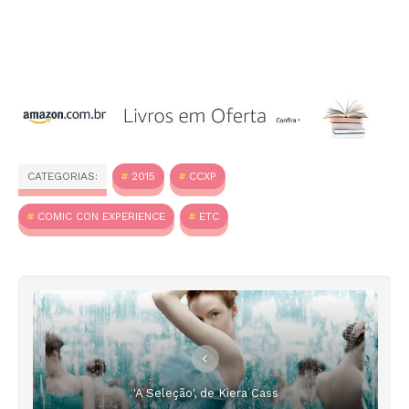
CATEGORIAS:
2015
CCXP
COMIC CON EXPERIENCE
ETC
'A Seleção', de Kiera Cass