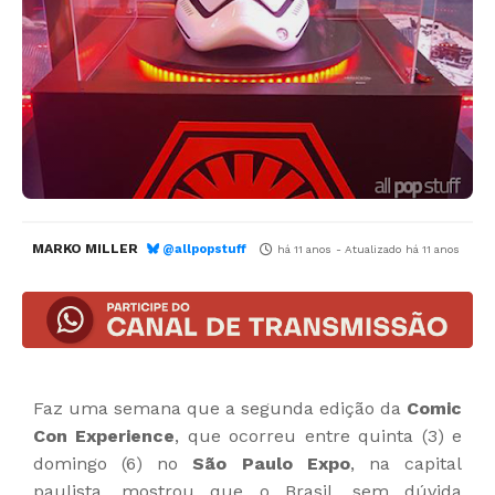
MARKO MILLER
@allpopstuff
há 11 anos
- Atualizado
há 11 anos
Faz uma semana que a segunda edição da
Comic
Con Experience
, que ocorreu entre quinta (3) e
domingo (6) no
São Paulo Expo
, na capital
paulista, mostrou que o Brasil, sem dúvida