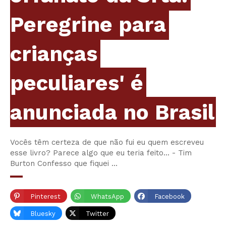
Peregrine para
crianças
peculiares' é
anunciada no Brasil
Vocês têm certeza de que não fui eu quem escreveu
esse livro? Parece algo que eu teria feito... - Tim
Burton Confesso que fiquei …
Pinterest
WhatsApp
Facebook
Bluesky
Twitter