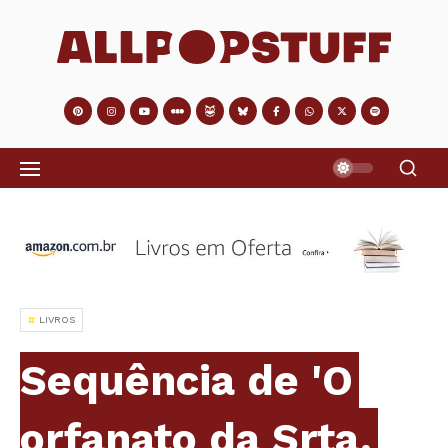
LIVROS
Sequência de 'O
orfanato da Srta.