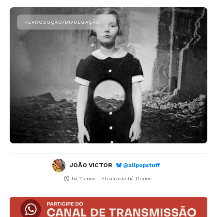
JOÃO VICTOR
@allpopstuff
há 11 anos
- Atualizado
há 11 anos