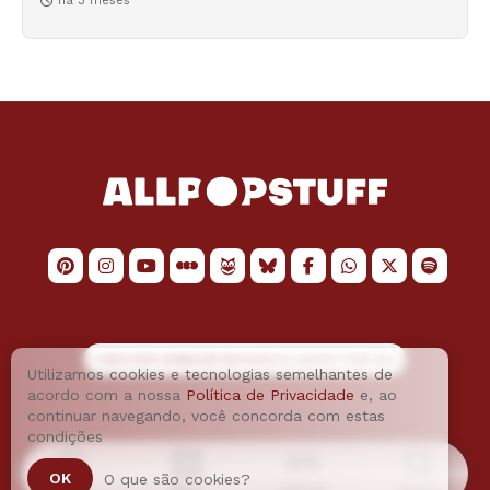
há 3 meses
LOGO POR
JAIMESON MACHADO
E LAYOUT POR
JAO
Utilizamos cookies e tecnologias semelhantes de
acordo com a nossa
Política de Privacidade
e, ao
continuar navegando, você concorda com estas
condições
OK
O que são cookies?