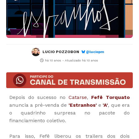
LUCIO POZZOBON
@luciopm
há 10 anos
- Atualizado
há 10 anos
Depois do sucesso no
Catarse
,
Fefê Torquato
anuncia a pré-venda de
'Estranhos'
e
'A'
, que era
o quadrinho surpresa no pacote do
financiamiento coletivo.
Para isso, Fefê liberou os trailers dos dois