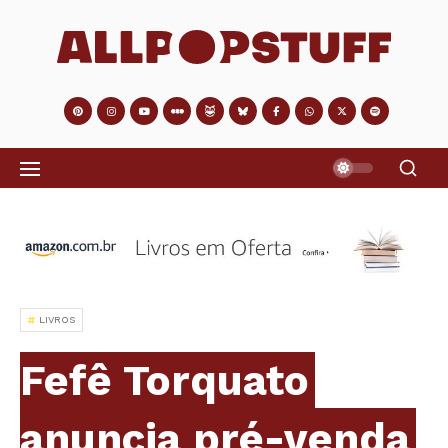
LIVROS
Fefê Torquato
anuncia pré-venda