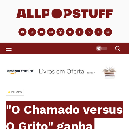
FILMES
"O Chamado versus
O Grito" ganha