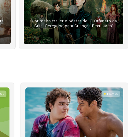
ra
O primeiro trailer e pôster de 'O Orfanato da
Srta. Peregrine para Crianças Peculiares'
ROS
FILMES