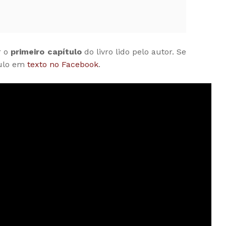
r o
primeiro capítulo
do livro lido pelo autor. Se
tulo em
texto no Facebook
.