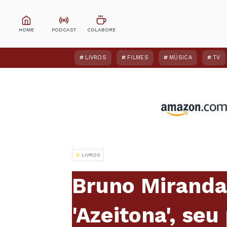
LIVROS
FILMES
MÚSICA
TV
LIVROS
Bruno Miranda
'Azeitona', seu