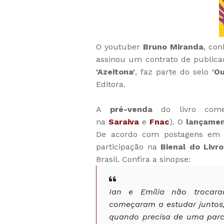
O youtuber
Bruno Miranda
, co
assinou um contrato de public
'Azeitona'
, faz parte do selo
'O
Editora.
A
pré-venda
do livro come
na
Saraiva
e
Fnac
). O
lançamen
De acordo com postagens em 
participação na
Bienal do Livr
Brasil. Confira a sinopse:
Ian e Emília não trocar
começaram a estudar juntos
quando precisa de uma parce