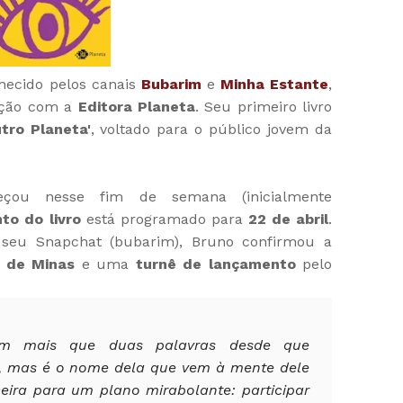
nhecido pelos canais
Bubarim
e
Minha Estante
,
ação com a
Editora Planeta
. Seu primeiro livro
utro Planeta'
, voltado para o público jovem da
çou nesse fim de semana (inicialmente
to do livro
está programado para
22 de abril
.
seu Snapchat (bubarim), Bruno confirmou a
o de Minas
e uma
turnê de lançamento
pelo
am mais que duas palavras desde que
, mas é o nome dela que vem à mente dele
ira para um plano mirabolante: participar