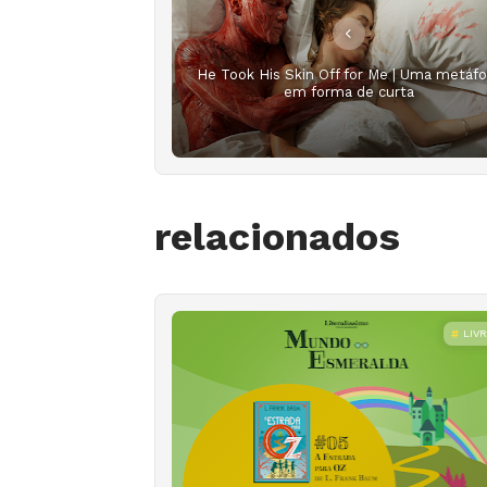
He Took His Skin Off for Me | Uma metáfo
em forma de curta
relacionados
LIV