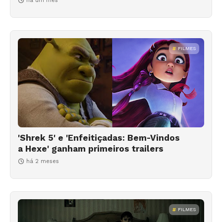
há um mês
FILMES
'Shrek 5' e 'Enfeitiçadas: Bem-Vindos
a Hexe' ganham primeiros trailers
há 2 meses
FILMES