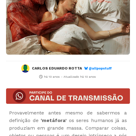
CARLOS EDUARDO ROTTA
@allpopstuff
há 10 anos
- Atualizado
há 10 anos
Provavelmente antes mesmo de sabermos a
definição de
‘metáfora’
os seres humanos já as
produziam em grande massa. Comparar coisas,
objetos ou pessoas é um desejo intrínseco a nós