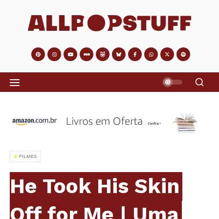
FILMES
He Took His Skin
Off for Me | Uma