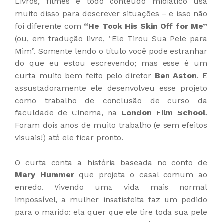
Livros, filmes e todo conteúdo midiático usa
muito disso para descrever situações – e isso não
foi diferente com
“He Took His Skin Off for Me”
(ou, em tradução livre, “Ele Tirou Sua Pele para
Mim”. Somente lendo o título você pode estranhar
do que eu estou escrevendo; mas esse é um
curta muito bem feito pelo diretor
Ben Aston
. E
assustadoramente ele desenvolveu esse projeto
como trabalho de conclusão de curso da
faculdade de Cinema, na
London Film School
.
Foram dois anos de muito trabalho (e sem efeitos
visuais!) até ele ficar pronto.
O curta conta a história baseada no conto de
Mary Hummer
que projeta o casal comum ao
enredo. Vivendo uma vida mais normal
impossível, a mulher insatisfeita faz um pedido
para o marido: ela quer que ele tire toda sua pele