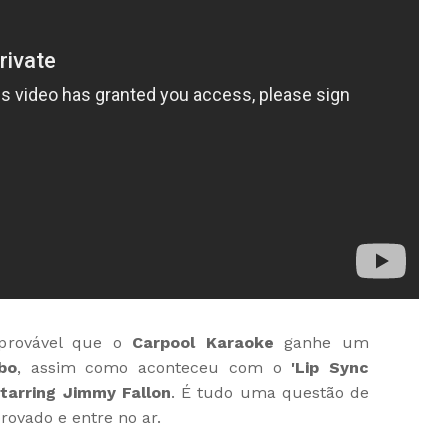
provável que o
Carpool Karaoke
ganhe um
bo
, assim como aconteceu com o
'Lip Sync
tarring Jimmy Fallon
. É tudo uma questão de
rovado e entre no ar.