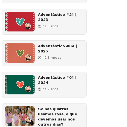
Adventástico #21 |
2023
há 3 anos
Adventástico #04 |
2025
há 8 meses
Adventástico #01 |
2024
há 2 anos
Se nas quartas
usamos rosa, o que
devemos usar nos
outros dias?