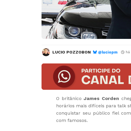
LUCIO POZZOBON
@luciopm
há
O britânico
James Corden
cheg
horários mais difíceis para tal
conquistar seu público fiel co
com famosos.