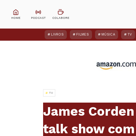
LIVROS
FILMES
MÚSICA
TV
TV
James Corden
talk show com