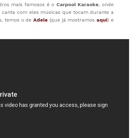
dros mais famosos é o
Carpool Karaoke
, onde
e canta com eles músicas que tocam durante a
s, temos o de
Adele
(que já mostramos
aqui
) e