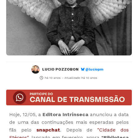
LUCIO POZZOBON
@luciopm
há 10 anos
- Atualizado
há 10 anos
Hoje, 12/05, a
Editora Intrínseca
anunciou a data
de uma das continuações mais esperadas pelos
fãs pelo
snapchat
. Depois de
"Cidade dos
Etéreos"
, lançado em fevereiro, agora
"Biblioteca