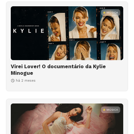
MÚSICA
Virei Lover! O documentário da Kylie
Minogue
há 2 meses
MÚSICA