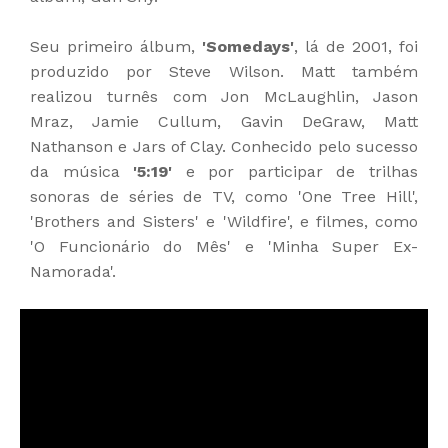
Seu primeiro álbum,
'Somedays'
, lá de 2001, foi
produzido por Steve Wilson. Matt também
realizou turnês com Jon McLaughlin, Jason
Mraz, Jamie Cullum, Gavin DeGraw, Matt
Nathanson e Jars of Clay. Conhecido pelo sucesso
da música
'5:19'
e por participar de trilhas
sonoras de séries de TV, como 'One Tree Hill',
'Brothers and Sisters' e 'Wildfire', e filmes, como
'O Funcionário do Mês' e 'Minha Super Ex-
Namorada'.