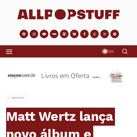
MÚSICA
Matt Wertz lança
novo álbum e