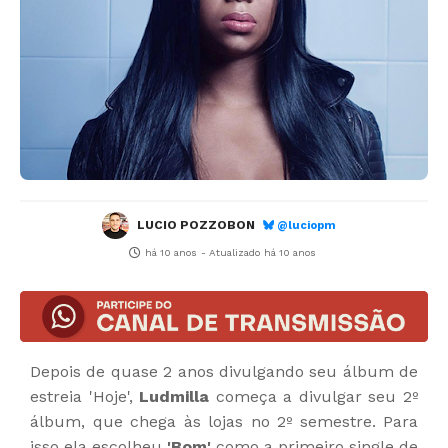
LUCIO POZZOBON
@luciopm
há 10 anos
- Atualizado
há 10 anos
Depois de quase 2 anos divulgando seu álbum de
estreia 'Hoje',
Ludmilla
começa a divulgar seu 2º
álbum, que chega às lojas no 2º semestre. Para
isso ela escolheu
'Bom'
como a primeiro single de