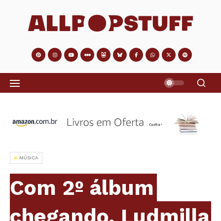
MÚSICA
Com 2º álbum
chegando, Ludmilla