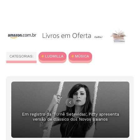
CATEGORIAS:
LUDMILLA
MÚSICA
Em registro da 'Turnê Setevidas', Pitty apresenta
versão de clássico dos Novos Baianos