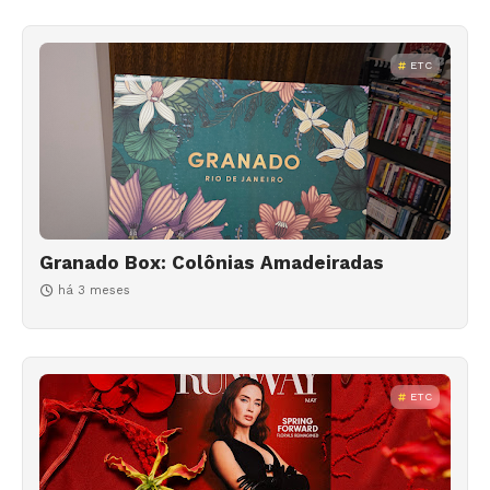
ETC
Granado Box: Colônias Amadeiradas
há 3 meses
ETC