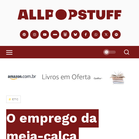
ETC
O emprego da
meia-calça