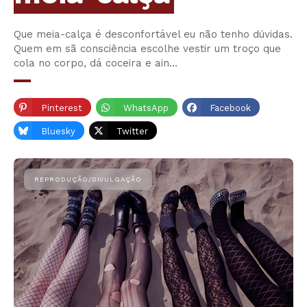
Que meia-calça é desconfortável eu não tenho dúvidas.
Quem em sã consciência escolhe vestir um troço que
cola no corpo, dá coceira e ain…
Pinterest
WhatsApp
Facebook
Bluesky
Twitter