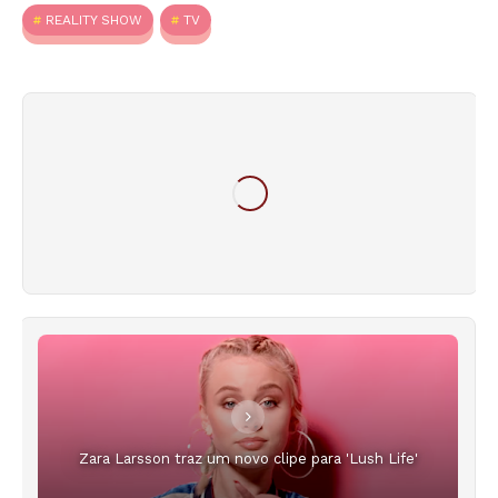
REALITY SHOW
TV
Zara Larsson traz um novo clipe para 'Lush Life'