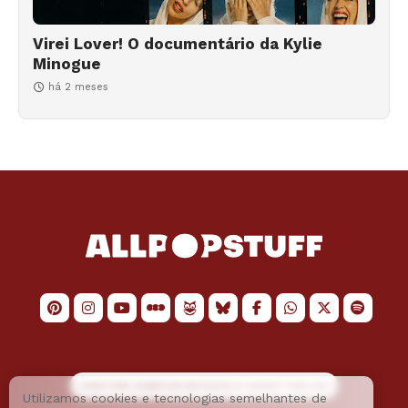
Virei Lover! O documentário da Kylie
Minogue
há 2 meses
LOGO POR
JAIMESON MACHADO
E LAYOUT POR
JAO
Utilizamos cookies e tecnologias semelhantes de