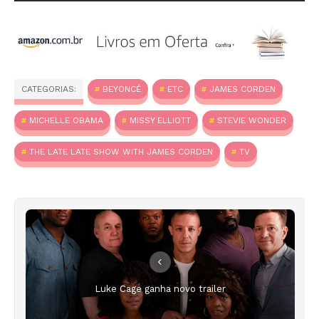
CATEGORIAS:
BEYONCÉ
ETC
JAMES CORDEN
MICHELLE OBAMA
MISSY ELLIOTT
STEVIE WONDER
THE LATE LATE SHOW WITH JAMES CORDEN
TV
Luke Cage ganha novo trailer