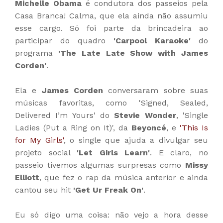
Michelle Obama
é condutora dos passeios pela
Casa Branca! Calma, que ela ainda não assumiu
esse cargo. Só foi parte da brincadeira ao
participar do quadro
'Carpool Karaoke'
do
programa
'The Late Late Show with James
Corden'
.
Ela e
James Corden
conversaram sobre suas
músicas favoritas, como 'Signed, Sealed,
Delivered I’m Yours' do
Stevie Wonder
, 'Single
Ladies (Put a Ring on It)', da
Beyoncé
, e
'This Is
for My Girls'
, o single que ajuda a divulgar seu
projeto social
'Let Girls Learn'
. E claro, no
passeio tivemos algumas surpresas como
Missy
Elliott
, que fez o rap da música anterior e ainda
cantou seu hit
'Get Ur Freak On'
.
Eu só digo uma coisa: não vejo a hora desse