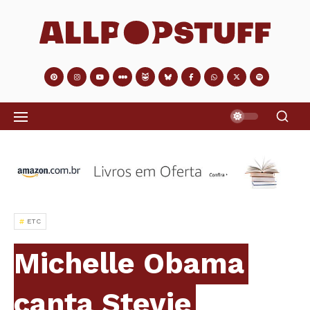
ETC
Michelle Obama
canta Stevie