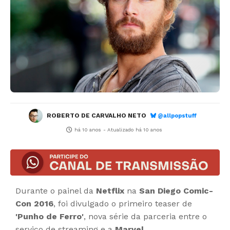
ROBERTO DE CARVALHO NETO
@allpopstuff
há 10 anos
- Atualizado
há 10 anos
Durante o painel da
Netflix
na
San Diego Comic-
Con 2016
, foi divulgado o primeiro teaser de
'Punho de Ferro'
, nova série da parceria entre o
serviço de streaming e a
Marvel
.