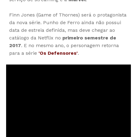
Finn Jones (Game of Thornes) será o protagonista
da nova série. Punho de Ferro ainda não possui
data de estreia definida, mas deve chegar ao
catálogo da Netflix no
primeiro semestre de
2017
. E no mesmo ano, o personagem retorna
para a série
'Os Defensores'
.