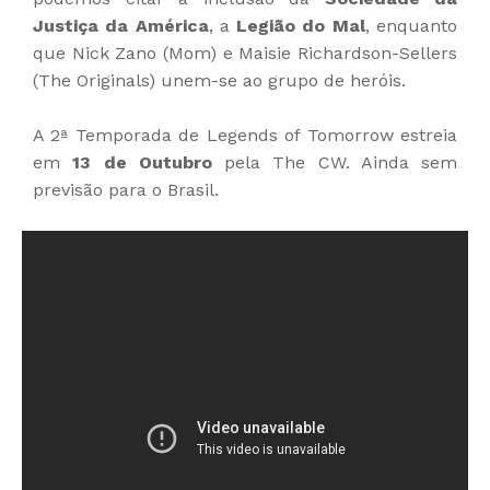
Justiça da América
, a
Legião do Mal
, enquanto
que Nick Zano (Mom) e Maisie Richardson-Sellers
(The Originals) unem-se ao grupo de heróis.
A 2ª Temporada de Legends of Tomorrow estreia
em
13 de Outubro
pela The CW. Ainda sem
previsão para o Brasil.