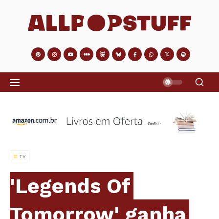
TV
'Legends Of
Tomorrow' ganha