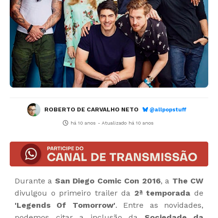
ROBERTO DE CARVALHO NETO
@allpopstuff
há 10 anos
- Atualizado
há 10 anos
Durante a
San Diego Comic Con 2016
, a
The CW
divulgou o primeiro trailer da
2ª temporada
de
'Legends Of Tomorrow'
. Entre as novidades,
podemos citar a inclusão da
Sociedade da