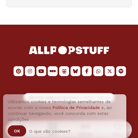
LOGO POR
JAIMESON MACHADO
E LAYOUT POR
JAO
Utilizamos cookies e tecnologias semelhantes de
acordo com a nossa
Política de Privacidade
e, ao
continuar navegando, você concorda com estas
condições
OK
O que são cookies?
Home
Menu
Podcast
Busca