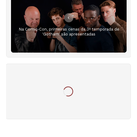
Na Comic-Con, primeiras cenas da 3ª temporada de
'Gotham' são apresentadas