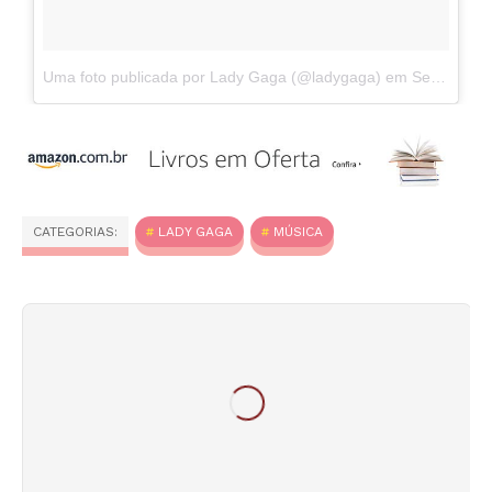
Uma foto publicada por Lady Gaga (@ladygaga)
em
Set 15, 2016 às 11:56 PDT
CATEGORIAS:
LADY GAGA
MÚSICA